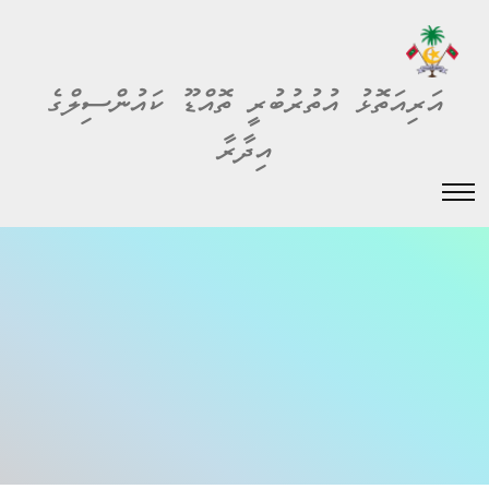
އަރިއަތޮޅު އުތުރުބުރީ ތޮއްޑޫ ކައުންސިލްގެ
އިދާރާ