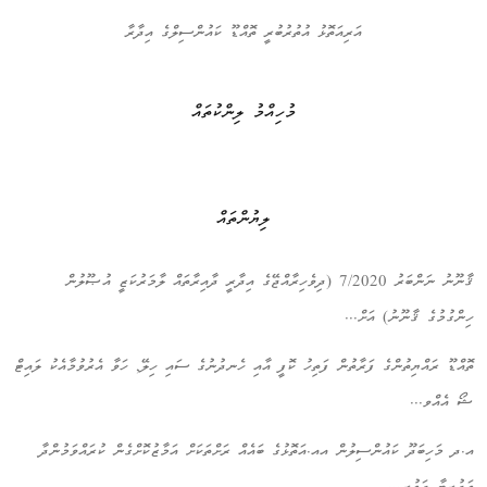
އަރިއަތޮޅު އުތުރުބުރީ ތޮއްޑޫ ކައުންސިލްގެ އިދާރާ
މުހިއްމު ލިންކުތައް
ލިޔުންތައް
ޤާނޫނު ނަންބަރު 7/2020 (ދިވެހިރާއްޖޭގެ އިދާރީ ދާއިރާތައް ލާމަރުކަޒީ އުޞޫލުން
ހިންގުމުގެ ޤާނޫނު) އަށް...
ތޮއްޑޫ ރައްޔިތުންގެ ފަރާތުން ފަތިހު ކޮފީ އާއި ހެނދުނުގެ ސައި ހިލޭ, ހަވާ އެރުވުމާއެކު ލައިޓް
ޝޯ އެއްވ...
އ.ދ މަހިބަދޫ ކައުންސިލުން އއ.އަތޮޅުގެ ބައެއް ރަށްތަކަށް އަމާޒުކޮށްގެން ކުރައްވަމުންދާ