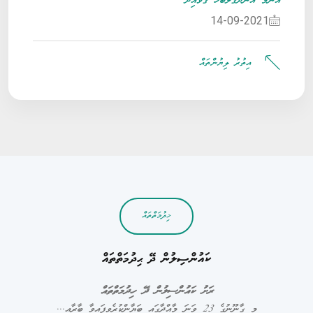
އާންމު އުނދަގުލާބެހޭ ގަވާއިދު
14-09-2021
އިތުރު ލިޔުންތައް
ޚިދުމަތްތައް
ކައުންސިލުން ދޭ ޙިދުމަތްތައް
ރަށު ކައުންސިލުން ދޭ ހިދުމަތްތައް
މި
ގާނޫނުގެ
23
ވަނަ
މާއްދާގައި
ބަޔާންކުރެވިފައިވާ
ބާރާއ...