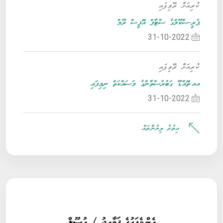
ކުރިއަށް ރޭވިފައި
ޕުރީ-ސްކޫލްގެ ސްޓާފް އޮފީސް ރޫމް
31-10-2022
ކުރިއަށް ރޭވިފައި
އއ.ތޮއްޑޫ ގަބުރުސްތާންގެ މަސައްކަތް ނިމިފައި
31-10-2022
އިތުރު ލިޔުންތައް
އެންމެފަހުގެ ޤަވާޢިދު / އުޞޫލް