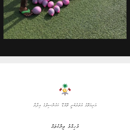
އަރިއަތޮޅު އުތުރުބުރީ ތޮއްޑޫ ކައުންސިލްގެ އިދާރާ
މުހިއްމު ލިންކުތައް