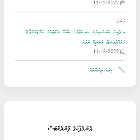
11-12-2022
ޚަބަރު
ރ.ފައިނު ކައުންސިލުން އއ.އަތޮޅުގެ ބައެއް ރަށްތަކަށް އަމާޒުކޮށްގެން
ކުރައްވަމުންދާ ތަޖުރިބާ ދަތުރު
11-12-2022
އިތުރު ލިޔުންތައް
އެންމެފަހުގެ ޕްރޮޖެކްޓްސް