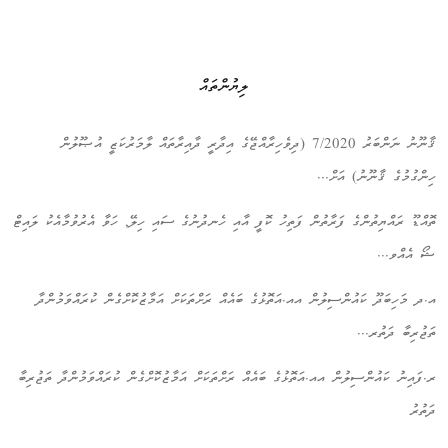
ލިޔުންތައް
ޤާނޫނު ނަންބަރު 7/2020 (ދިވެހިރާއްޖޭގެ އިދާރީ ދާއިރާތައް ލާމަރުކަޒީ އުޞޫލުން
ހިންގުމުގެ ޤާނޫނު) އަށް...
ތޮއްޑޫ ރައްޔިތުންގެ ފަރާތުން ފަތިހު ކޮފީ އާއި ހެނދުނުގެ ސައި ހިލޭ, ހަވާ އެރުވުމާއެކު ލައިޓް
ޝޯ އެއްވ...
އ.ދ މަހިބަދޫ ކައުންސިލުން އއ.އަތޮޅުގެ ބައެއް ރަށްތަކަށް އަމާޒުކޮށްގެން ކުރައްވަމުންދާ
ތަޖުރިބާ ދަތުރ...
ރ.ފައިނު ކައުންސިލުން އއ.އަތޮޅުގެ ބައެއް ރަށްތަކަށް އަމާޒުކޮށްގެން ކުރައްވަމުންދާ ތަޖުރިބާ
ދަތުރު