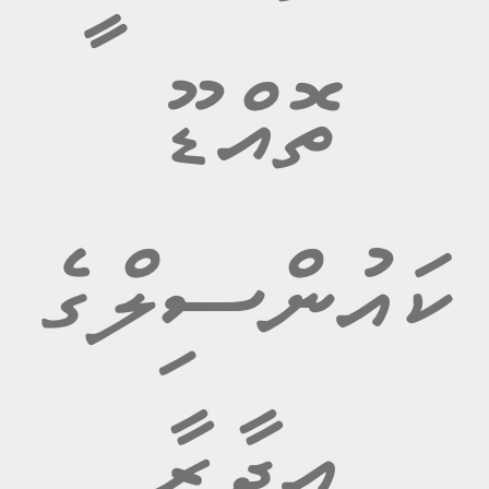
ދަތުރ...
ރ.
ތަ
ތޮއްޑޫ
ރ.ފައިނު ކައުންސިލުން އއ.އަތޮޅުގެ ބައެއް ރަށްތަކަށް އަމާޒުކޮށްގެން ކުރައްވަމުންދާ
ތަޖުރިބާ ދަތުރުގައި މިކައުންސިލަށް ވަޑައިގެން ކައުންސިލާއި، އ.ތ.މ ކޮމެޓީއާއި
ބައްދަލުކުރައްވާ ދެފަރާތުން ތަޖުރިބާ ހ...
އިތުރަށް ވިދާޅުވުމަށް
ކައުންސިލްގެ
އއ.ތޮއްޑޫ
250
މީހުން ދިރިއުޅޭ ގޯތީގެ އަދަދު
އިދާރާ
13
ރެސްޓޯރެންޓް