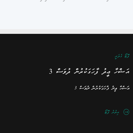
ފޮޓޯ ގެލަރީ
އަޟްހާ ޢީދު ފާހަގަކުރުން ދުވަސް 3
އަޟްހާ ޢީދު ފާހަގަކުރުން ދުވަސް 3
އިތުރު ފޮޓޯ