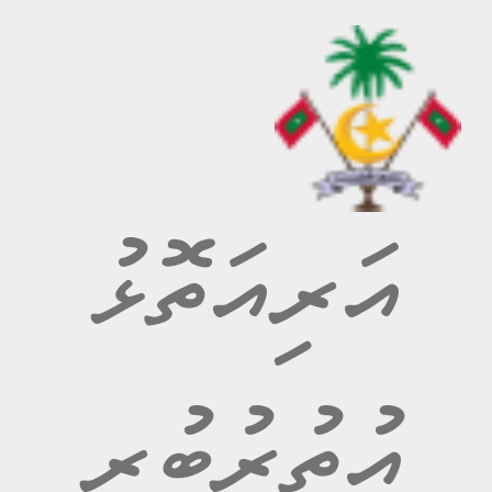
އަރިއަތޮޅު
އުތުރުބުރީ
އ.ދ މަހިބަދޫ ކައުންސިލުން އއ.އަތޮޅުގެ ބައެއް
ރަށްތަކަށް އަމާޒުކޮށްގެން ކުރައްވަމުންދާ ތަޖުރިބާ