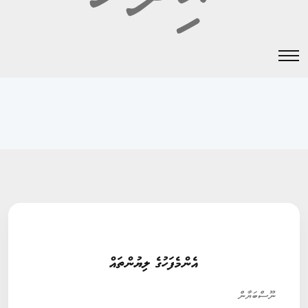
4
މިސްކިތް
އިތުރު ތަފްޞީލް
އެންމެފަހުގެ ލިޔުންތައް
ނޫސްބަޔާން