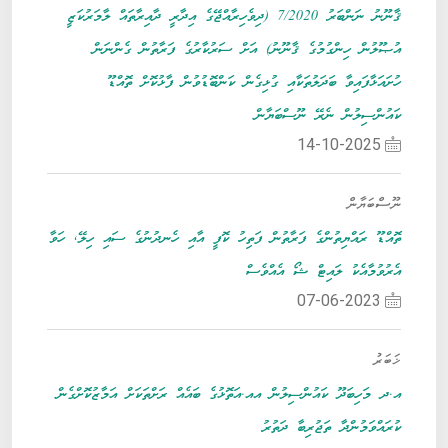
ޤާނޫނު ނަންބަރު 7/2020 (ދިވެހިރާއްޖޭގެ އިދާރީ ދާއިރާތައް ލާމަރުކަޒީ
އުޞޫލުން ހިންގުމުގެ ޤާނޫނު) އަށް ސަރުކާރުގެ ފަރާތުން ގެންނަން
ހުށައަޅާފައިވާ ބަދަލުތަކާއި ގުޅިގެން ކަންބޮޑުވުން ފާޅުކޮށް ތޮއްޑޫ
ކައުންސިލުން ނެރޭ ނޫސްބަޔާން
14-10-2025
ނޫސްބަޔާން
ތޮއްޑޫ ރައްޔިތުންގެ ފަރާތުން ފަތިހު ކޮފީ އާއި ހެނދުނުގެ ސައި ހިލޭ, ހަވާ
އެރުވުމާއެކު ލައިޓް ޝޯ އެއްވެސް
07-06-2023
ޚަބަރު
އ.ދ މަހިބަދޫ ކައުންސިލުން އއ.އަތޮޅުގެ ބައެއް ރަށްތަކަށް އަމާޒުކޮށްގެން
ކުރައްވަމުންދާ ތަޖުރިބާ ދަތުރު