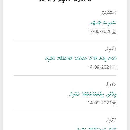
އުޞޫލުތައް
ސާރވިސް ޗާރޓާރ
17-06-2026
ޤަވާޢިދު
ކައުންސިލުން ދޫކުރާ ހުއްދަތައް ދޫކުރުމާބެހޭ ގަވާއިދު
14-09-2021
ޤަވާޢިދު
ތިމާވެށި ޙިމާޔަތްކުރުމާބެހޭ ގަވާއިދު
14-09-2021
ޤަވާޢިދު