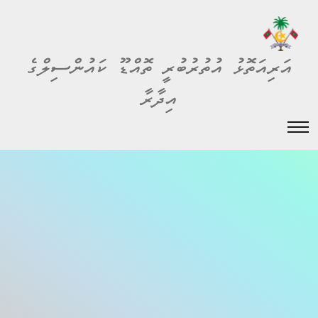
އަރިއަތޮޅު އުތުރުބުރީ ތޮއްޑޫ ކައުންސިލްގެ
އިދާރާ