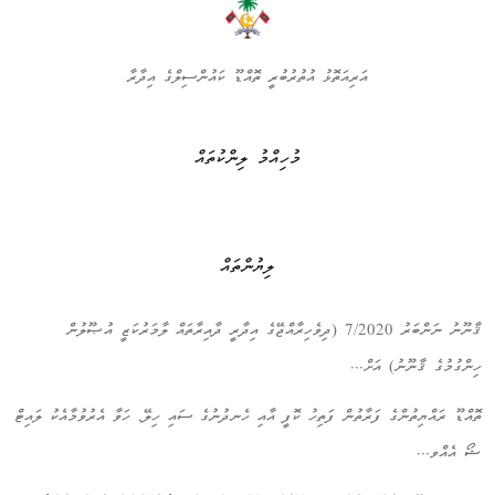
އަރިއަތޮޅު އުތުރުބުރީ ތޮއްޑޫ ކައުންސިލްގެ އިދާރާ
މުހިއްމު ލިންކުތައް
ލިޔުންތައް
ޤާނޫނު ނަންބަރު 7/2020 (ދިވެހިރާއްޖޭގެ އިދާރީ ދާއިރާތައް ލާމަރުކަޒީ އުޞޫލުން
ހިންގުމުގެ ޤާނޫނު) އަށް...
ތޮއްޑޫ ރައްޔިތުންގެ ފަރާތުން ފަތިހު ކޮފީ އާއި ހެނދުނުގެ ސައި ހިލޭ, ހަވާ އެރުވުމާއެކު ލައިޓް
ޝޯ އެއްވ...