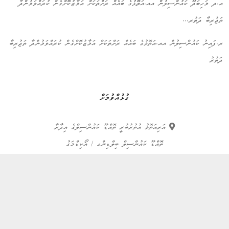
އ.ދ މަހިބަދޫ ކައުންސިލުން އއ.އަތޮޅުގެ ބައެއް ރަށްތަކަށް އަމާޒުކޮށްގެން ކުރައްވަމުންދާ
ތަޖުރިބާ ދަތުރ...
ރ.ފައިނު ކައުންސިލުން އއ.އަތޮޅުގެ ބައެއް ރަށްތަކަށް އަމާޒުކޮށްގެން ކުރައްވަމުންދާ ތަޖުރިބާ
ދަތުރު
ގުޅުއްވުމަށް
އަރިއަތޮޅު އުތުރުބުރީ ތޮއްޑޫ ކައުންސިލްގެ އިދާރާ
ތޮއްޑޫ ކައުންސިލް ބިލްޑިންގ / އޯކިޑްމަގު
6660537
info@thoddoo.gov.mv
bracketdevs