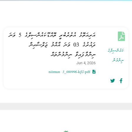
އަރިއަތޮޅު އުތުރުބުރީ ތޮއްޑޫކައުންސިލްގެ 5 ވަނަ
ދައުރުގެ 03 ވަނަ އާއްމު ޖަލްސާއިން
ކައުންސިލްގެ
ނިންމާފައިވާ ނިންމުންތައް
ނިންމުން
Jun 4, 2026
niimun 3_000996-kjU.pdf