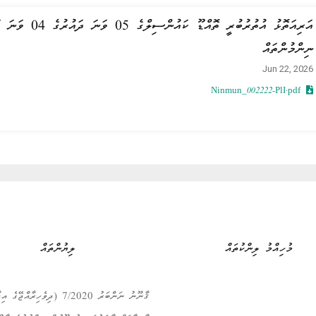
އަރިއަތޮޅު އުތުރުބު
ނިންމުންތައް
Jun 22, 2026
Ninmun_002222-PlI.pdf
މުހިއްމު ލިންކުތައް
ލިޔުންތައް
ޤާނޫނު ނަންބަރު 7/2020 (ދިވެހިރާއްޖޭގެ 