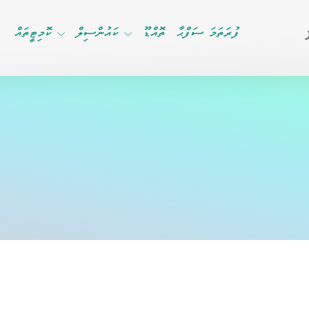
ފުރަތަމަ ސަފްޙާ
ތޮއްޑޫ
ކައުންސިލް
ކޮމިޓީތައް