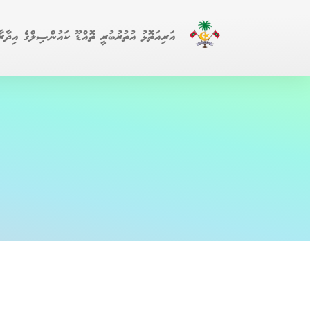
އަރިއަތޮޅު އުތުރުބުރީ ތޮއްޑޫ ކައުންސިލްގެ އިދާރާ