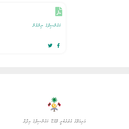
ކައުންސިލްގެ ނިންމުން
އަރިއަތޮޅު އުތުރުބުރީ ތޮއްޑޫ ކައުންސިލްގެ އިދާރާ