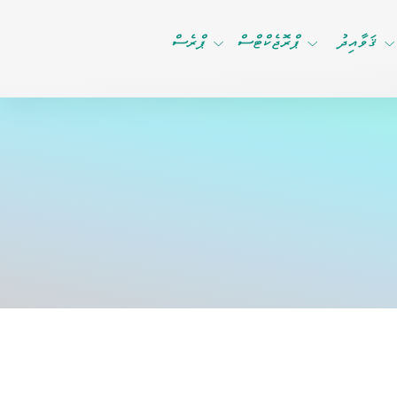
ޤަވާއިދު
ޕްރޮޖެކްޓްސް
ޕްރެސް