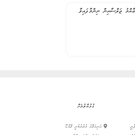
ރީ ތޮއްޑޫ ކައުންސިލްގެ 05 ވަނަ ދައުރުގެ 04 ވަނަ ޢާއްމު ޖަލްސާއިން ނިންމާފައިވާ
ގުޅުއްވުމަށް
އިދާރީ
އަރިއަތޮޅު އުތުރުބުރީ ތޮއްޑޫ