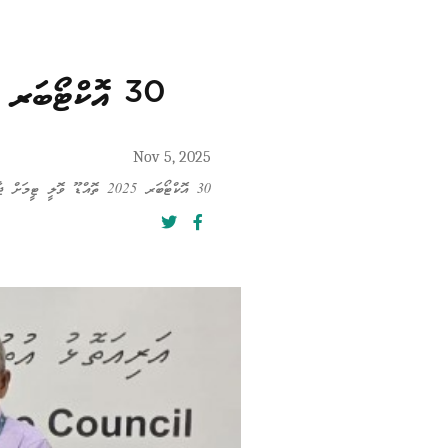
30 އޮކްޓޯބަރ 2025 ތޮއްޑޫ ވޮލީ ޓީމަށް ޖާޒީ ބައްސަވައިދިނުމުގެ ތެރެއިން
Nov 5, 2025
30 އޮކްޓޯބަރ 2025 ތޮއްޑޫ ވޮލީ ޓީމަށް ޖާޒީ ބައްސަވައިދިނުމުގެ ތެރެއިން