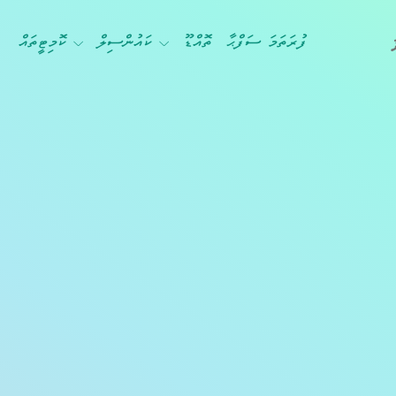
ފުރަތަމަ ސަފްޙާ
ތޮއްޑޫ
ކައުންސިލް
ކޮމިޓީތައް