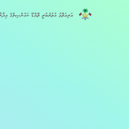
އަރިއަތޮޅު އުތުރުބުރީ ތޮއްޑޫ ކައުންސިލްގެ އިދާރާ