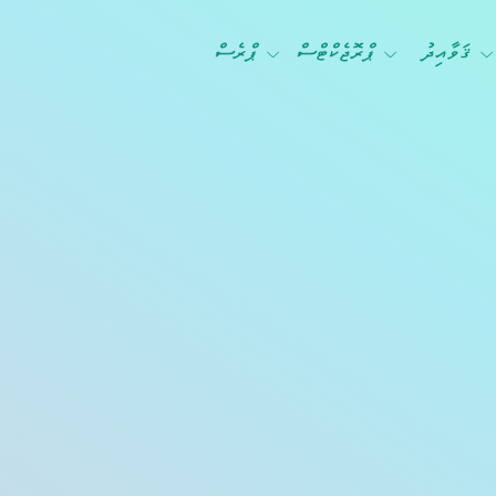
ޤަވާއިދު
ޕްރޮޖެކްޓްސް
ޕްރެސް