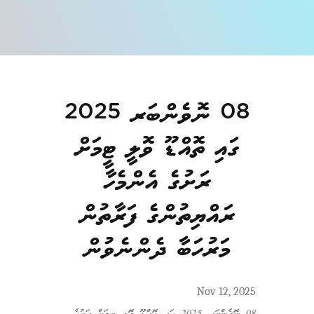
08 ނޮވެންބަރ 2025
ގައި ތޮއްޑޫ ވޮލީ ޓީމަށް
ރަށުގެ އެންމެހާ
ރައްޔިތުންގެ ފަރާތުން
މަރުހަބާ ދެންނެވުން
Nov 12, 2025