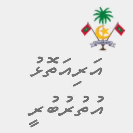
އަރިއަތޮޅު
އުތުރުބުރީ