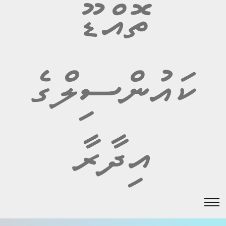
ތޮއްޑޫ
ކައުންސިލްގެ
އިދާރާ