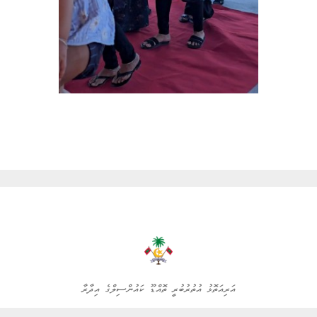
އަރިއަތޮޅު އުތުރުބުރީ ތޮއްޑޫ ކައުންސިލްގެ އިދާރާ