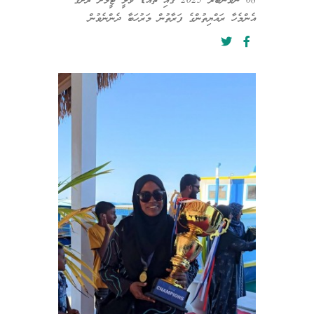
08 ނޮވެންބަރ 2025 ގައި ތޮއްޑޫ ވޮލީ ޓީމަށް ރަށުގެ
އެންމެހާ ރައްޔިތުންގެ ފަރާތުން މަރުހަބާ ދެންނެވުން