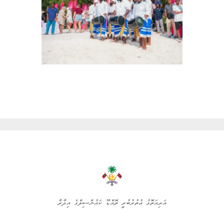
އަރިއަތޮޅު އުތުރުބުރީ ތޮއްޑޫ ކައުންސިލްގެ އިދާރާ