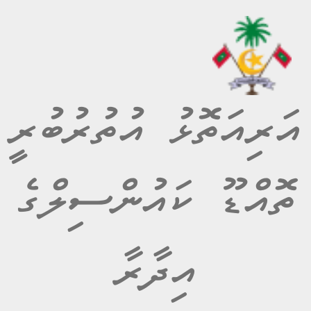
އަރިއަތޮޅު އުތުރުބުރީ
ތޮއްޑޫ ކައުންސިލްގެ
އިދާރާ