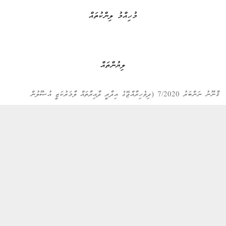
މުހިއްމު ލިންކުތައް
ލިޔުންތައް
ޤާނޫނު ނަންބަރު 7/2020 (ދިވެހިރާއްޖޭގެ އިދާރީ ދާއިރާތައް ލާމަރުކަޒީ އުޞޫލުން
ހިންގުމުގެ ޤާނޫނު) އަށް...
ތޮއްޑޫ ރައްޔިތުންގެ ފަރާތުން ފަތިހު ކޮފީ އާއި ހެނދުނުގެ ސައި ހިލޭ, ހަވާ އެރުވުމާއެކު ލައިޓް
ޝޯ އެއްވ...
އ.ދ މަހިބަދޫ ކައުންސިލުން އއ.އަތޮޅުގެ ބައެއް ރަށްތަކަށް އަމާޒުކޮށްގެން ކުރައްވަމުންދާ
ތަޖުރިބާ ދަތުރ...
ރ.ފައިނު ކައުންސިލުން އއ.އަތޮޅުގެ ބައެއް ރަށްތަކަށް އަމާޒުކޮށްގެން ކުރައްވަމުންދާ ތަޖުރިބާ