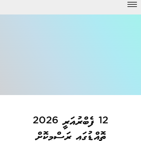
12 ފެބްރުއަރީ 2026
ތޮއްޑުގައި ރަސްމީކޮށް