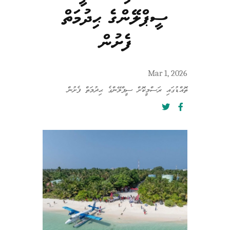
ސީޕްލޭންގެ ޙިދުމަތް
ފެށުން
Mar 1, 2026
ތޮއްޑުގައި ރަސްމީކޮށް ސީޕްލޭންގެ ޙިދުމަތް ފެށުން